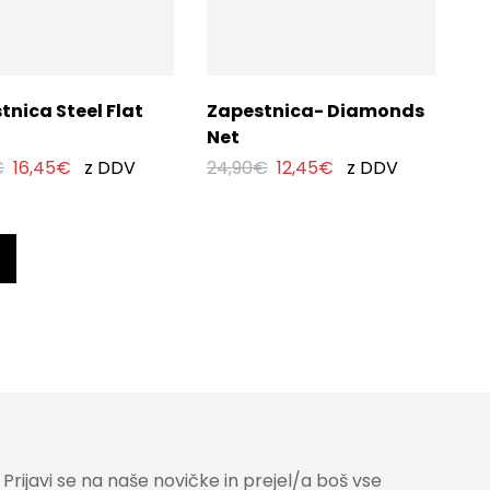
tnica Steel Flat
Zapestnica- Diamonds
Net
€
16,45
€
z DDV
24,90
€
12,45
€
z DDV
Prijavi se na naše novičke in prejel/a boš vse