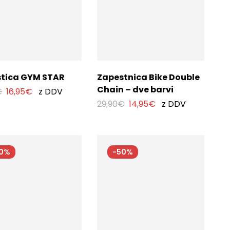
tica GYM STAR
Zapestnica Bike Double
Chain – dve barvi
€
16,95
€
z DDV
29,90
€
14,95
€
z DDV
50%
-50%