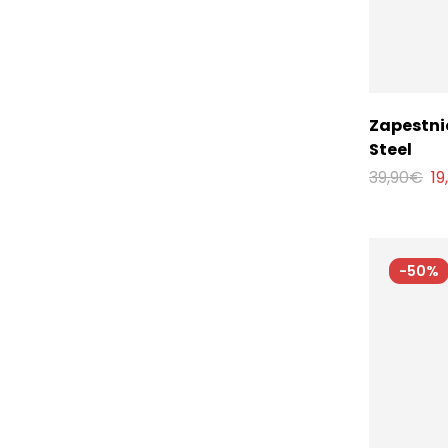
Zapestni
Steel
39,90
€
19
-50%