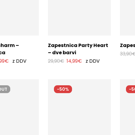
charm –
Zapestnica Party Heart
Zapes
ca
– dve barvi
33,90
99
€
z DDV
29,90
€
14,99
€
z DDV
OUT
-50%
-