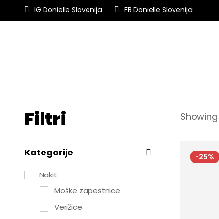
IG Donielle Slovenija
FB Donielle Slovenija
Filtri
Showing 
Kategorije
-25%
Nakit
Moške zapestnice
Verižice