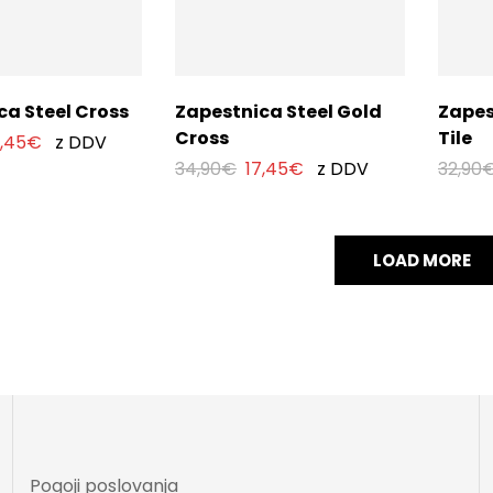
ca Steel Cross
Zapestnica Steel Gold
Zapes
Cross
Tile
7,45
€
z DDV
34,90
€
17,45
€
z DDV
32,90
LOAD MORE
Pogoji poslovanja