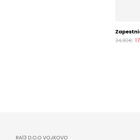
Zapestni
34,90
€
1
RA13 D.O.O VOJKOVO