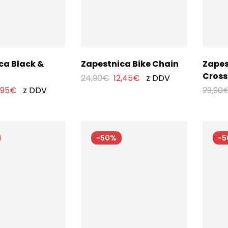
ca Black &
Zapestnica Bike Chain
Zapes
Cross
24,90
€
12,45
€
z DDV
,95
€
z DDV
29,90
-50%
-