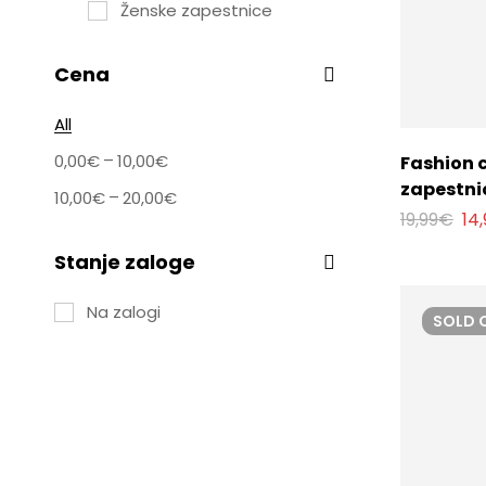
Ženske zapestnice
Cena
All
–
0,00
€
10,00
€
Fashion 
zapestni
–
10,00
€
20,00
€
19,99
€
14,
Stanje zaloge
Na zalogi
SOLD