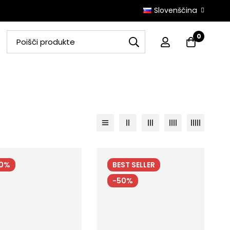
Slovenščina
0
50%
BEST
SELLER
-50%