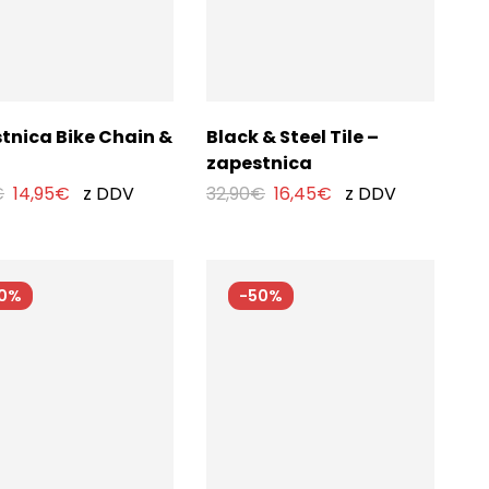
tnica Bike Chain &
Black & Steel Tile –
zapestnica
€
14,95
€
z DDV
32,90
€
16,45
€
z DDV
50%
-50%