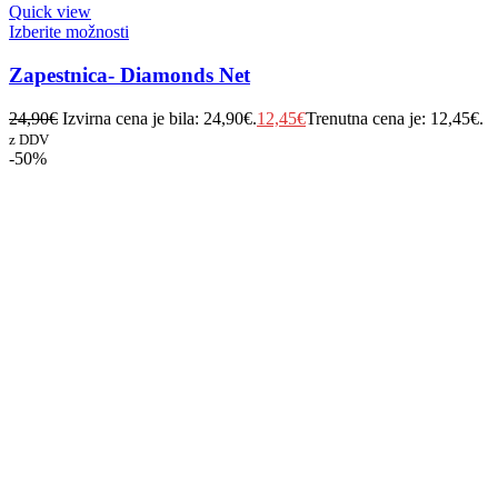
Quick view
Izberite možnosti
Zapestnica- Diamonds Net
24,90
€
Izvirna cena je bila: 24,90€.
12,45
€
Trenutna cena je: 12,45€.
z DDV
-50%