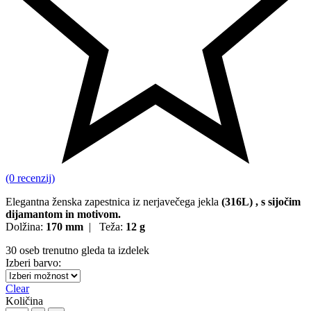
(0 recenzij)
Elegantna ženska zapestnica iz nerjavečega jekla
(316L) , s sijočim
dijamantom in motivom.
Dolžina:
170 mm
| Teža:
12 g
30
oseb trenutno gleda ta izdelek
Izberi barvo:
Clear
Količina