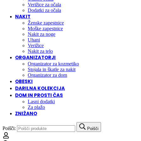
Verižice za očala
Dodatki za očala
NAKIT
Ženske zapestnice
Moške zapestnice
Nakit za noge
Uhani
Verižice
Nakit za telo
ORGANIZATORJI
Organizator za kozmetiko
Stojala in škatle za nakit
Organizator za dom
OBESKI
DARILNA KOLEKCIJA
DOM IN PROSTI ČAS
Lasni dodatki
Za plažo
ZNIŽANO
Poišči:
Poišči