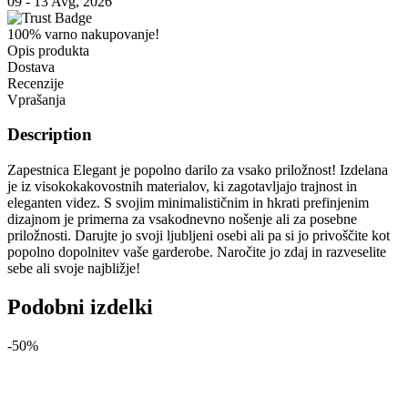
09 - 13 Avg, 2026
100% varno nakupovanje!
Opis produkta
Dostava
Recenzije
Vprašanja
Description
Zapestnica Elegant je popolno darilo za vsako priložnost! Izdelana
je iz visokokakovostnih materialov, ki zagotavljajo trajnost in
eleganten videz. S svojim minimalističnim in hkrati prefinjenim
dizajnom je primerna za vsakodnevno nošenje ali za posebne
priložnosti. Darujte jo svoji ljubljeni osebi ali pa si jo privoščite kot
popolno dopolnitev vaše garderobe. Naročite jo zdaj in razveselite
sebe ali svoje najbližje!
Podobni izdelki
-50%