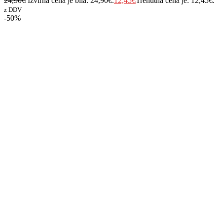
24,90
€
Izvirna cena je bila: 24,90€.
12,45
€
Trenutna cena je: 12,45€.
z DDV
-50%