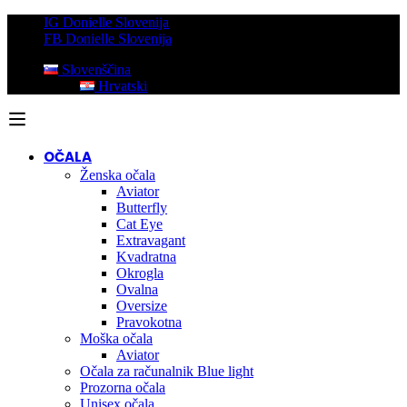
IG Donielle Slovenija
FB Donielle Slovenija
Slovenščina
Hrvatski
OČALA
Ženska očala
Aviator
Butterfly
Cat Eye
Extravagant
Kvadratna
Okrogla
Ovalna
Oversize
Pravokotna
Moška očala
Aviator
Očala za računalnik Blue light
Prozorna očala
Unisex očala