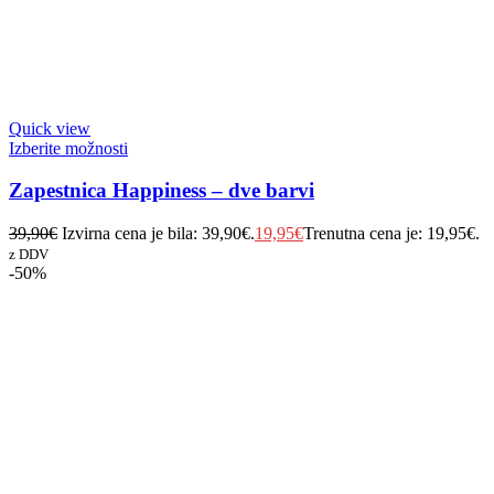
Quick view
Izberite možnosti
Zapestnica Happiness – dve barvi
39,90
€
Izvirna cena je bila: 39,90€.
19,95
€
Trenutna cena je: 19,95€.
z DDV
-50%