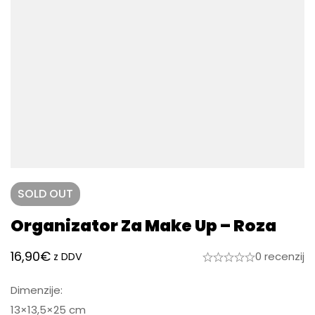
SOLD
OUT
Organizator Za Make Up – Roza
16,90
€
0 recenzij
z DDV
Dimenzije:
13×13,5×25 cm