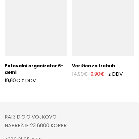
Potovalni organizator 6-
Verižica za trebuh
delni
14,90
€
9,90
€
z DDV
19,90
€
z DDV
RA13 D.O.O VOJKOVO
NABREŽJE 23 6000 KOPER