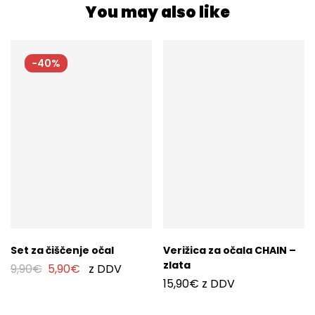
You may also like
-40%
Set za čiščenje očal
Verižica za očala CHAIN –
zlata
9,90
€
5,90
€
z DDV
15,90
€
z DDV