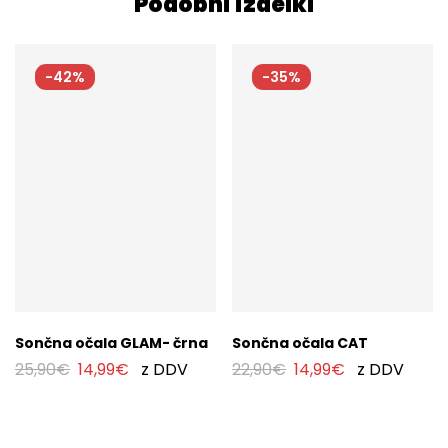
Podobni izdelki
-42%
-35%
Sončna očala GLAM- črna
Sončna očala CAT
25,90
€
14,99
€
z DDV
22,90
€
14,99
€
z DDV