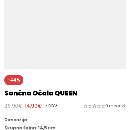
-44%
Sončna Očala QUEEN
26,90
€
14,99
€
0 recenzij
z DDV
Dimenzije:
Skupna širina: 14,5 cm