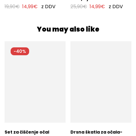
19,90
€
14,99
€
z DDV
25,90
€
14,99
€
z DDV
You may also like
-40%
Set za čiščenje očal
Drsna škatla za očala-