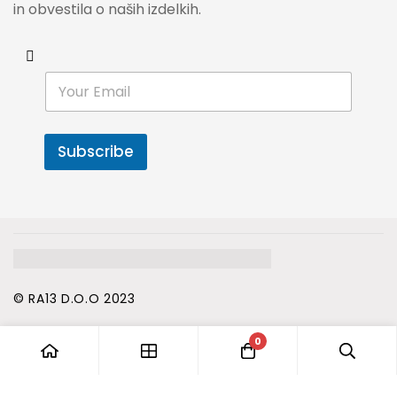
in obvestila o naših izdelkih.
E
m
a
i
l
Subscribe
*
© RA13 D.O.O 2023
0