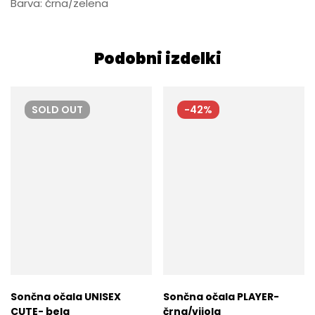
Barva: črna/zelena
Podobni izdelki
SOLD
OUT
-42%
Sončna očala UNISEX
Sončna očala PLAYER-
CUTE- bela
črna/vijola