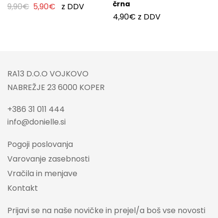
črna
9,90
€
5,90
€
z DDV
4,90
€
z DDV
RA13 D.O.O VOJKOVO
NABREŽJE 23 6000 KOPER
+386 31 011 444
info@donielle.si
Pogoji poslovanja
Varovanje zasebnosti
Vračila in menjave
Kontakt
Prijavi se na naše novičke in prejel/a boš vse novosti