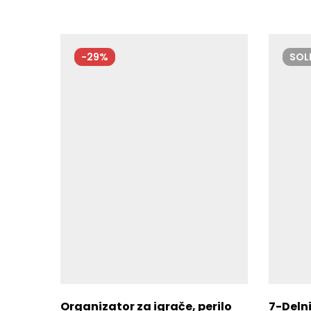
-29%
SO
Organizator za igrače, perilo
7-Delni