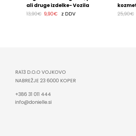
ali druge izdelke- Vozila
kozmet
13,90
€
9,90
€
z DDV
25,90
€
RA13 D.O.O VOJKOVO
NABREŽJE 23 6000 KOPER
+386 31 011 444
info@donielle.si