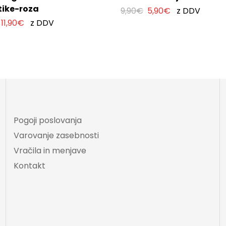
ike-roza
9,90
€
5,90
€
z DDV
11,90
€
z DDV
Pogoji poslovanja
Varovanje zasebnosti
Vračila in menjave
Kontakt