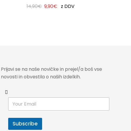
14,90
€
9,90
€
z DDV
14,90
€
Prijavi se na naše novičke in prejel/a boš vse
novosti in obvestila o naših izdelkih.
E
m
a
i
l
Subscribe
*