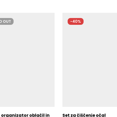
LD
OUT
-40%
 organizator oblačil in
Set za čiščenje očal