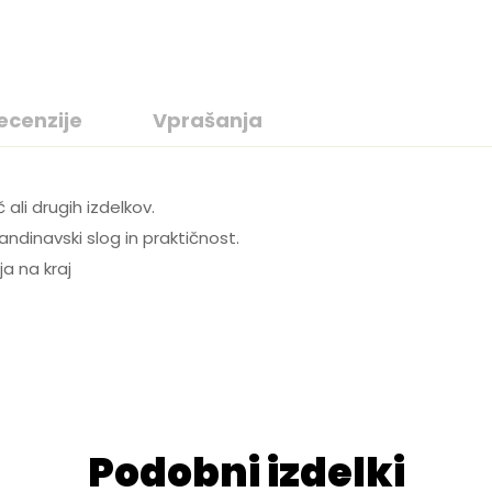
ecenzije
Vprašanja
iew
Answer
 ali drugih izdelkov.
andinavski slog in praktičnost.
a na kraj
on 0 Reviews
PO
yet.
n found.
Podobni izdelki