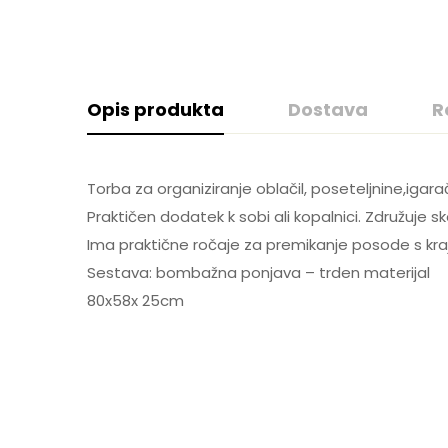
Opis produkta
Dostava
R
Rating & Rev
Question & 
Torba za organiziranje oblačil, poseteljnine,igarač
Praktičen dodatek k sobi ali kopalnici. Združuje sk
Ima praktične ročaje za premikanje posode s kraj
GLS SLOVENIJA
0
Vprašanj
Based 
Sestava: bombažna ponjava – trden materijal
80x58x 25cm
There are no reviews 
There are no questio