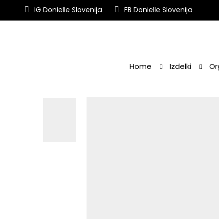
IG Donielle Slovenija
FB Donielle Slovenija
Home
Izdelki
Or