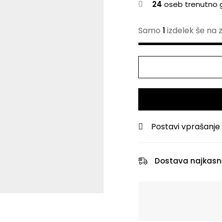
24
oseb trenutno g
Samo
1
izdelek še na z
Postavi vprašanje
Dostava najkasne