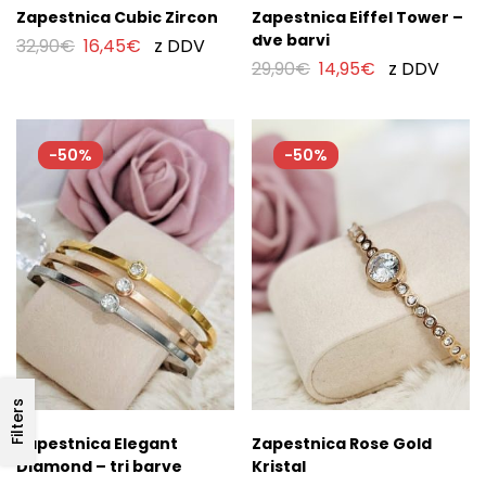
Zapestnica Cubic Zircon
Zapestnica Eiffel Tower –
dve barvi
32,90
€
16,45
€
z DDV
29,90
€
14,95
€
z DDV
-50%
-50%
Filters
Zapestnica Elegant
Zapestnica Rose Gold
Diamond – tri barve
Kristal