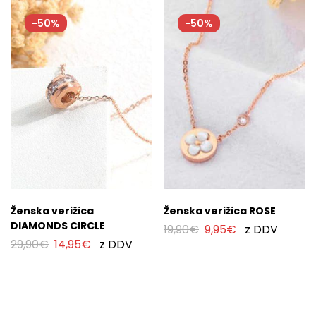
-50%
-50%
Ženska verižica
Ženska verižica ROSE
DIAMONDS CIRCLE
19,90
€
9,95
€
z DDV
29,90
€
14,95
€
z DDV