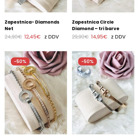
Zapestnica- Diamonds
Zapestnica Circle
Net
Diamond – tri barve
24,90
€
12,45
€
z DDV
29,90
€
14,95
€
z DDV
-50%
-50%