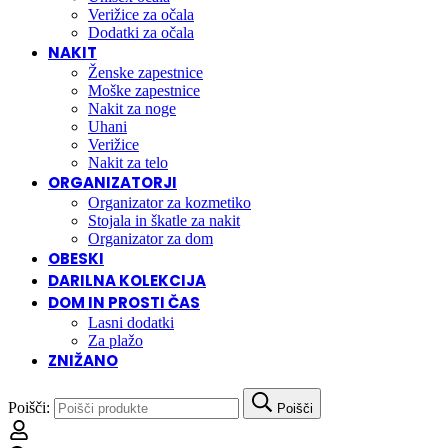
Verižice za očala
Dodatki za očala
NAKIT
Ženske zapestnice
Moške zapestnice
Nakit za noge
Uhani
Verižice
Nakit za telo
ORGANIZATORJI
Organizator za kozmetiko
Stojala in škatle za nakit
Organizator za dom
OBESKI
DARILNA KOLEKCIJA
DOM IN PROSTI ČAS
Lasni dodatki
Za plažo
ZNIŽANO
Poišči:
Poišči