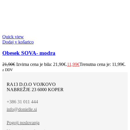
Quick view
Dodaj v košarico
Obesek SOVA- modra
21,90
€
Izvirna cena je bila: 21,90€.
11,99
€
Trenutna cena je: 11,99€.
z DDV
RA13 D.O.O VOJKOVO
NABREŽJE 23 6000 KOPER
+386 31 011 444
info@donielle.si
Pogoji poslovanja