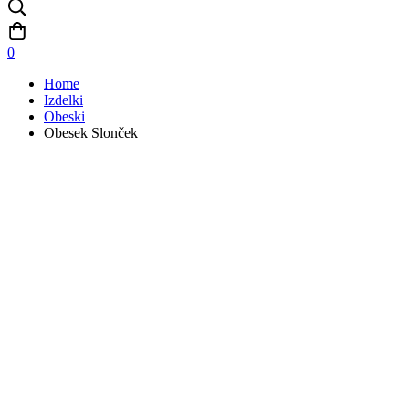
0
Home
Izdelki
Obeski
Obesek Slonček